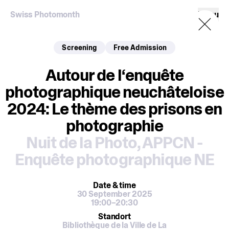
Swiss Photomonth
Menu
Screening
Free Admission
Autour de l‘enquête
photographique neuchâteloise
2024: Le thème des prisons en
photographie
Nuit de la Photo
,
APPCN -
Enquête photographique NE
Date
& time
30 September 2025
19:00–20:30
Standort
Bibliothèque de la Ville de La