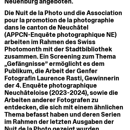
Neuenburg
angeboten.
Die
Nuit
de
la
Photo
und
die
Association
pour
la
promotion
de
la
photographie
dans
le
canton
de
Neuchâtel
(APPCN-Enquête
photographique
NE)
arbeiten
im
Rahmen
des
Swiss
Photomonth
mit
der
Stadtbibliothek
zusammen.
Ein
Screening
zum
Thema
„Gefängnisse”
ermöglicht
es
dem
Publikum,
die
Arbeit
der
Genfer
Fotografin
Laurence
Rasti,
Gewinnerin
der
4.
Enquête
photographique
Neuchâteloise
(2023-2024),
sowie
die
Arbeiten
anderer
Fotografen
zu
entdecken,
die
sich
mit
einem
ähnlichen
Thema
befasst
haben
und
deren
Serien
im
Rahmen
der
letzten
Ausgaben
der
Nuit
de
la
Photo
gezeigt
wurden.