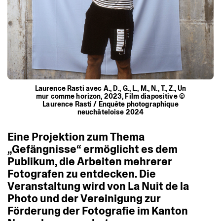
Laurence Rasti avec A., D., G., L., M., N., T., Z., Un
mur comme horizon, 2023, Film diapositive ©
Laurence Rasti / Enquête photographique
neuchâteloise 2024
Eine
Projektion
zum
Thema
„Gefängnisse“
ermöglicht
es
dem
Publikum,
die
Arbeiten
mehrerer
Fotografen
zu
entdecken.
Die
Veranstaltung
wird
von
La
Nuit
de
la
Photo
und
der
Vereinigung
zur
Förderung
der
Fotografie
im
Kanton