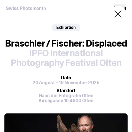
Swiss Photomonth
Menu
Exhibition
Braschler / Fischer: Displaced
IPFO International
Photography Festival Olten
Date
20 August – 16 November 2025
Standort
Haus der Fotografie Olten
Kirchgasse 10 4600 Olten