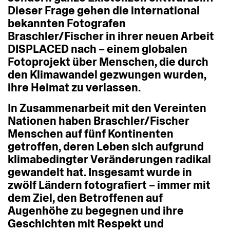
Dieser
Frage
gehen
die
international
bekannten
Fotografen
Braschler/Fischer
in
ihrer
neuen
Arbeit
DISPLACED
nach
–
einem
globalen
Fotoprojekt
über
Menschen,
die
durch
den
Klimawandel
gezwungen
wurden,
ihre
Heimat
zu
verlassen.
In
Zusammenarbeit
mit
den
Vereinten
Nationen
haben
Braschler/Fischer
Menschen
auf
fünf
Kontinenten
getroffen,
deren
Leben
sich
aufgrund
klimabedingter
Veränderungen
radikal
gewandelt
hat.
Insgesamt
wurde
in
zwölf
Ländern
fotografiert
–
immer
mit
dem
Ziel,
den
Betroffenen
auf
Augenhöhe
zu
begegnen
und
ihre
Geschichten
mit
Respekt
und