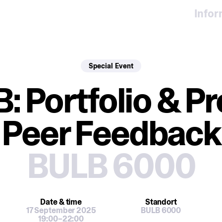
Info
Special Event
: Portfolio & Pr
Peer Feedback
BULB 6000
Date
& time
Standort
17 September 2025
BULB 6000
19:00–22:00