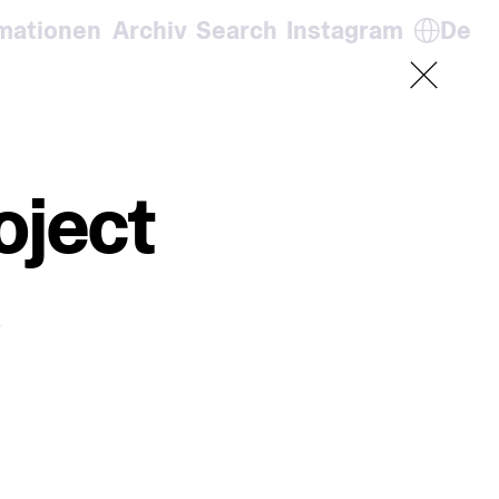
rmationen
Archiv
Search
Instagram
De
En
De
It
Fr
oject