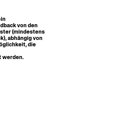
ein
edback
von
den
ster
(mindestens
k),
abhängig
von
glichkeit,
die
t
werden.