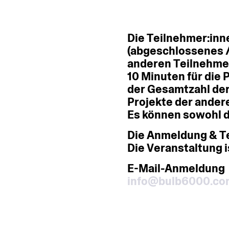
Die
Teilnehmer:inn
(abgeschlossenes
anderen
Teilnehme
10
Minuten
für
die
P
der
Gesamtzahl
de
Projekte
der
ander
Es
können
sowohl
d
Die
Anmeldung
&
T
Die
Veranstaltung
i
E-Mail-Anmeldung
info@bulb6000.co