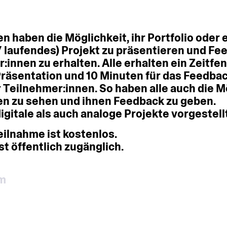
en
haben
die
Möglichkeit,
ihr
Portfolio
oder
/
laufendes)
Projekt
zu
präsentieren
und
Fe
r:innen
zu
erhalten.
Alle
erhalten
ein
Zeitfen
räsentation
und
10
Minuten
für
das
Feedbac
r
Teilnehmer:innen.
So
haben
alle
auch
die
Mö
en
zu
sehen
und
ihnen
Feedback
zu
geben.
igitale
als
auch
analoge
Projekte
vorgestell
eilnahme
ist
kostenlos.
st
öffentlich
zugänglich.
m