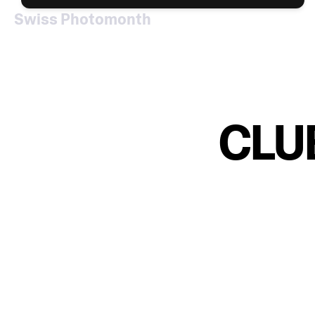
Swiss Photomonth
CLUB