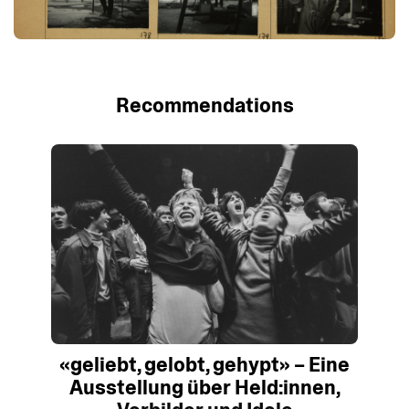
Recommendations
«geliebt, gelobt, gehypt» ­– Eine
Ausstellung über Held:innen,