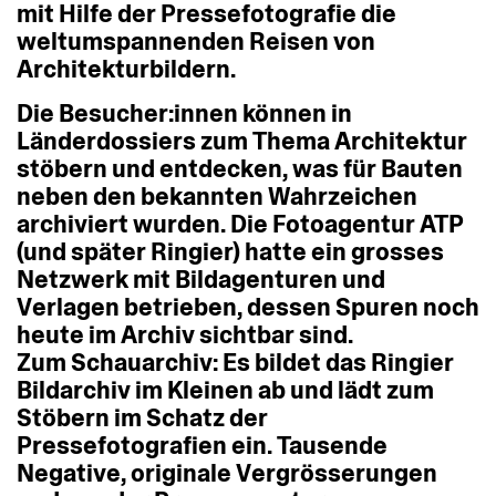
mit
Hilfe
der
Pressefotografie
die
weltumspannenden
Reisen
von
Architekturbildern.
Die
Besucher:innen
können
in
Länderdossiers
zum
Thema
Architektur
stöbern
und
entdecken,
was
für
Bauten
neben
den
bekannten
Wahrzeichen
archiviert
wurden.
Die
Fotoagentur
ATP
(und
später
Ringier)
hatte
ein
grosses
Netzwerk
mit
Bildagenturen
und
Verlagen
betrieben,
dessen
Spuren
noch
heute
im
Archiv
sichtbar
sind.
Zum
Schauarchiv:
Es
bildet
das
Ringier
Bildarchiv
im
Kleinen
ab
und
lädt
zum
Stöbern
im
Schatz
der
Pressefotografien
ein.
Tausende
Negative,
originale
Vergrösserungen