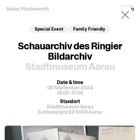
Swiss Photomonth
Menu
Special Event
Family Friendly
Schauarchiv des Ringier
Bildarchiv
Stadtmuseum Aarau
Date
& time
08 September 2024
14:00–17:00
Standort
Stadtmuseum Aarau
Schlossplatz 23 5000 Aarau