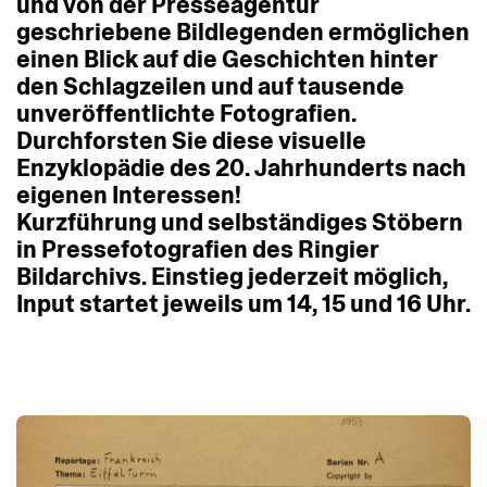
und
von
der
Presseagentur
geschriebene
Bildlegenden
ermöglichen
einen
Blick
auf
die
Geschichten
hinter
den
Schlagzeilen
und
auf
tausende
unveröffentlichte
Fotografien.
Durchforsten
Sie
diese
visuelle
Enzyklopädie
des
20.
Jahrhunderts
nach
eigenen
Interessen!
Kurzführung
und
selbständiges
Stöbern
in
Pressefotografien
des
Ringier
Bildarchivs.
Einstieg
jederzeit
möglich,
Input
startet
jeweils
um
14,
15
und
16
Uhr.