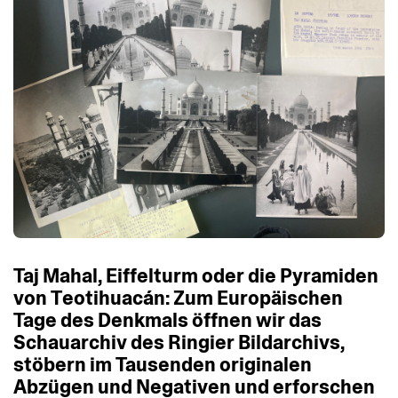
Taj
Mahal,
Eiffelturm
oder
die
Pyramiden
von
Teotihuacán:
Zum
Europäischen
Tage
des
Denkmals
öffnen
wir
das
Schauarchiv
des
Ringier
Bildarchivs,
stöbern
im
Tausenden
originalen
Abzügen
und
Negativen
und
erforschen