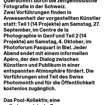
Querschnitt
durch
die
zeitgenössische
Fotografie
in
der
Schweiz.
Zwei
Vorführungen
finden
in
Anwesenheit
der
vorgestellten
Künstler
statt:
Teil
1
(14
Projekte)
am
Samstag,
27.
September,
im
Centre
de
la
Photographie
in
Genf
und
Teil
2
(14
Projekte)
am
Samstag,
4.
Oktober,
im
Photoforum
Pasquart
in
Biel.
Jeder
Abend
endet
mit
einem
informellen
Apéro,
der
den
Dialog
zwischen
Künstlern
und
Publikum
in
einer
entspannten
Atmosphäre
fördert.
Die
Vorführungen
sind
Teil
des
Swiss
Photomonth
und
für
die
Öffentlichkeit
kostenlos
zugänglich.
Das
Pool-Kollektiv,
eine