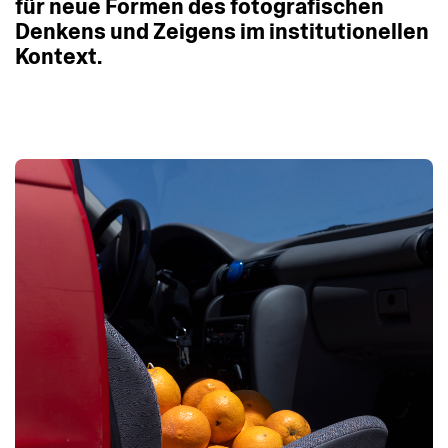
für
neue
Formen
des
fotografischen
Denkens
und
Zeigens
im
institutionellen
Kontext.