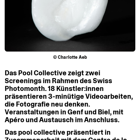
© Charlotte Aeb
Das
Pool
Collective
zeigt
zwei
Screenings
im
Rahmen
des
Swiss
Photomonth.
18
Künstler:innen
präsentieren
3-minütige
Videoarbeiten,
die
Fotografie
neu
denken.
Veranstaltungen
in
Genf
und
Biel,
mit
Apéro
und
Austausch
im
Anschluss.
Das
pool
collective
präsentiert
in