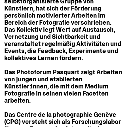
selbstorganisierte
Gruppe
von
Künstlern,
hat
sich
der
Förderung
persönlich
motivierter
Arbeiten
im
Bereich
der
Fotografie
verschrieben.
Das
Kollektiv
legt
Wert
auf
Austausch,
Vernetzung
und
Sichtbarkeit
und
veranstaltet
regelmäßig
Aktivitäten
und
Events,
die
Feedback,
Experimente
und
kollektives
Lernen
fördern.
Das
Photoforum
Pasquart
zeigt
Arbeiten
von
jungen
und
etablierten
Künstler:innen,
die
mit
dem
Medium
Fotografie
in
seinen
vielen
Facetten
arbeiten.
Das
Centre
de
la
photographie
Genève
(CPG)
versteht
sich
als
Forschungslabor