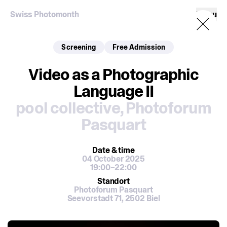
Swiss Photomonth
Menu
Screening
Free Admission
Video as a Photographic
Language II
pool collective
,
Photoforum
Pasquart
Date
& time
04 October 2025
19:00–22:00
Standort
Photoforum Pasquart
Seevorstadt 71, 2502 Biel