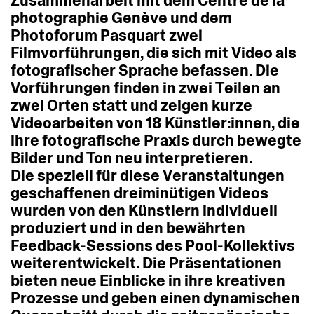
Zusammenarbeit
mit
dem
Centre
de
la
photographie
Genève
und
dem
Photoforum
Pasquart
zwei
Filmvorführungen,
die
sich
mit
Video
als
fotografischer
Sprache
befassen.
Die
Vorführungen
finden
in
zwei
Teilen
an
zwei
Orten
statt
und
zeigen
kurze
Videoarbeiten
von
18
Künstler:innen,
die
ihre
fotografische
Praxis
durch
bewegte
Bilder
und
Ton
neu
interpretieren.
Die
speziell
für
diese
Veranstaltungen
geschaffenen
dreiminütigen
Videos
wurden
von
den
Künstlern
individuell
produziert
und
in
den
bewährten
Feedback-Sessions
des
Pool-Kollektivs
weiterentwickelt.
Die
Präsentationen
bieten
neue
Einblicke
in
ihre
kreativen
Prozesse
und
geben
einen
dynamischen