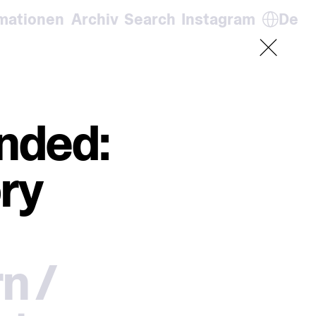
rmationen
Archiv
Search
Instagram
De
En
De
It
Fr
nded:
ry
n /