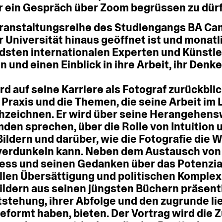
r
ein
Gespräch
über
Zoom
begrüssen
zu
dür
ranstaltungsreihe
des
Studiengangs
BA
Ca
r
Universität
hinaus
geöffnet
ist
und
monatl
dsten
internationalen
Experten
und
Künstle
en
und
einen
Einblick
in
ihre
Arbeit,
ihr
Denke
rd
auf
seine
Karriere
als
Fotograf
zurückbli
Praxis
und
die
Themen,
die
seine
Arbeit
im
hzeichnen.
Er
wird
über
seine
Herangehens
mden
sprechen,
über
die
Rolle
von
Intuition
Bildern
und
darüber,
wie
die
Fotografie
die
W
verdunkeln
kann.
Neben
dem
Austausch
von
zess
und
seinen
Gedanken
über
das
Potenzia
llen
Übersättigung
und
politischen
Komplex
ildern
aus
seinen
jüngsten
Büchern
präsent
tstehung,
ihrer
Abfolge
und
den
zugrunde
l
eformt
haben,
bieten.
Der
Vortrag
wird
die
Z