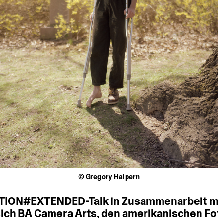
© Gregory Halpern
TION#EXTENDED-Talk
in
Zusammenarbeit
m
sich
BA
Camera
Arts,
den
amerikanischen
Fo