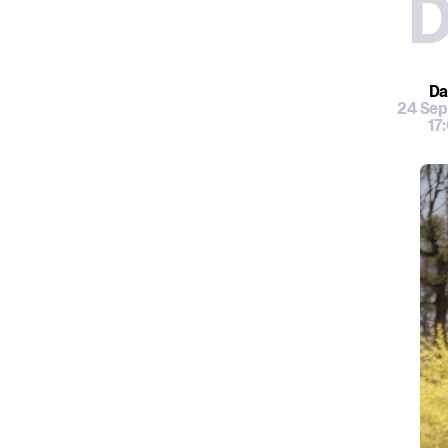
D
Da
24 Se
17