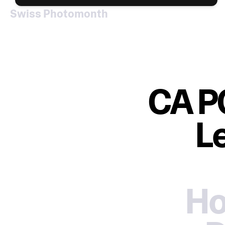
Swiss Photomonth
CA P
L
Ho