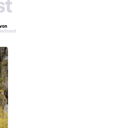
st
 von
Bertrand