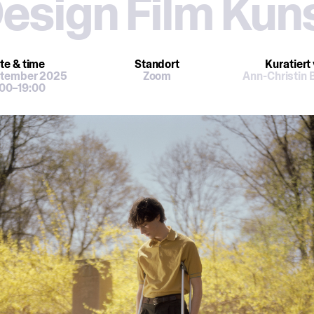
esign Film Kun
te
& time
Standort
Kuratiert
ptember 2025
Zoom
Ann-Christin 
:00–19:00