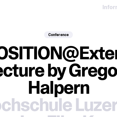
Info
Conference
OSITION@Exte
ecture by Grego
Halpern
chschule Luzer