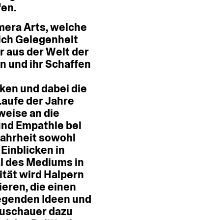
fen.
mera
Arts,
welche
ich
Gelegenheit
r
aus
der
Welt
der
n
und
ihr
Schaffen
cken
und
dabei
die
Laufe
der
Jahre
weise
an
die
und
Empathie
bei
ahrheit
sowohl
Einblicken
in
l
des
Mediums
in
ität
wird
Halpern
ieren,
die
einen
iegenden
Ideen
und
uschauer
dazu