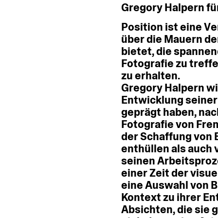
Gregory
Halpern
fü
Position
ist
eine
Ve
über
die
Mauern
de
bietet,
die
spannen
Fotografie
zu
treff
zu
erhalten.
Gregory
Halpern
wi
Entwicklung
seiner
geprägt
haben,
nac
Fotografie
von
Fre
der
Schaffung
von
enthüllen
als
auch
seinen
Arbeitspro
einer
Zeit
der
visue
eine
Auswahl
von
B
Kontext
zu
ihrer
En
Absichten,
die
sie
g