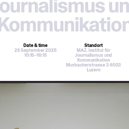
ournalismus u
Kommunikatio
Date
& time
Standort
25 September 2025
MAZ. Institut für
10:15–16:15
Journalismus und
Kommunikation
Murbacherstrasse 3 6003
Luzern