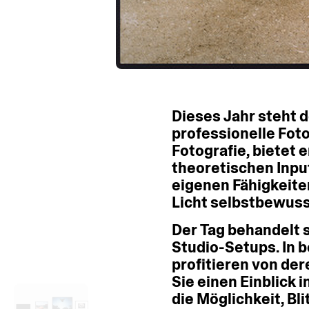
Dieses
Jahr
steht
d
professionelle
Foto
Fotografie,
bietet
e
theoretischen
Inpu
eigenen
Fähigkeite
Licht
selbstbewuss
Der
Tag
behandelt
Studio-Setups.
In
b
profitieren
von
der
Sie
einen
Einblick
i
die
Möglichkeit,
Bli