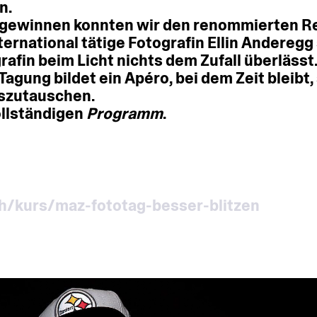
n.
gewinnen
konnten
wir
den
renommierten
R
ternational
tätige
Fotografin
Ellin
Anderegg
rafin
beim
Licht
nichts
dem
Zufall
überlässt
Tagung
bildet
ein
Apéro,
bei
dem
Zeit
bleibt,
szutauschen.
llständigen
Programm
.
h/kurs/maz-fototag-besser-blitzen