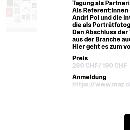
Tagung
als
Partneri
Als
Referent:innen
Andri
Pol
und
die
in
die
als
Porträtfotog
Den
Abschluss
der
aus
der
Branche
au
Hier
geht
es
zum
vo
Preis
280 CHF / 190 CHF
Anmeldung
https://www.maz.c