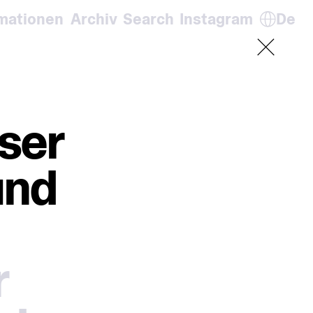
rmationen
Archiv
Search
Instagram
De
En
De
It
Fr
ser
und
r