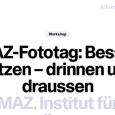
Info
Workshop
Z-Fototag: Bes
itzen – drinnen 
draussen
MAZ. Institut fü