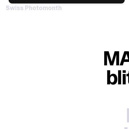
Swiss Photomonth
MA
bl