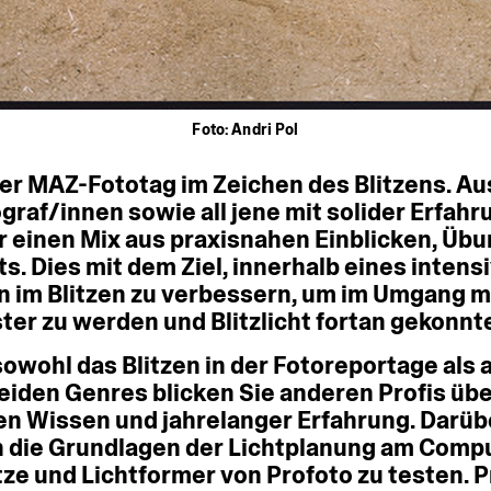
Foto: Andri Pol
er
MAZ-Fototag
im
Zeichen
des
Blitzens.
Au
graf/innen
sowie
all
jene
mit
solider
Erfahr
r
einen
Mix
aus
praxisnahen
Einblicken,
Übu
ts.
Dies
mit
dem
Ziel,
innerhalb
eines
intens
n
im
Blitzen
zu
verbessern,
um
im
Umgang
m
ter
zu
werden
und
Blitzlicht
fortan
gekonnt
sowohl
das
Blitzen
in
der
Fotoreportage
als
eiden
Genres
blicken
Sie
anderen
Profis
übe
en
Wissen
und
jahrelanger
Erfahrung.
Darüb
n
die
Grundlagen
der
Lichtplanung
am
Compu
tze
und
Lichtformer
von
Profoto
zu
testen.
P