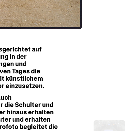
sgerichtet
auf
ung
in
der
ngen
und
iven
Tages
die
it
künstlichem
er
einzusetzen.
auch
r
die
Schulter
und
er
hinaus
erhalten
ter
und
erhalten
rofoto
begleitet
die