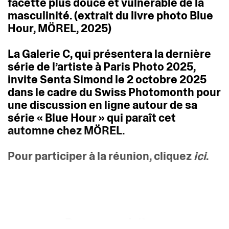
facette
plus
douce
et
vulnérable
de
la
masculinité.
(extrait
du
livre
photo
Blue
Hour,
MÖREL,
2025)
La
Galerie
C,
qui
présentera
la
dernière
série
de
l’artiste
à
Paris
Photo
2025,
invite
Senta
Simond
le
2
octobre
2025
dans
le
cadre
du
Swiss
Photomonth
pour
une
discussion
en
ligne
autour
de
sa
série
«
Blue
Hour
»
qui
paraît
cet
automne
chez
MÖREL.
Pour
participer
à
la
réunion,
cliquez
ici
.
Recommendations