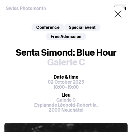
Swiss Photomonth
Menu
Conference
Special Event
Free Admission
Senta Simond: Blue Hour
Galerie C
Date
& time
02 October 2025
18:00–19:00
Lieu
Galerie C
Esplanade Léopold-Robert 1a,
2000 Neuchâtel