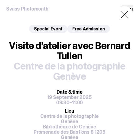
Swiss Photomonth
Menu
Special Event
Free Admission
Visite d’atelier avec Bernard
Tullen
Centre de la photographie
Genève
Date
& time
19 September 2025
09:30–11:00
Lieu
Centre de la photographie
Genève
Bibliothèque de Genève
Promenade des Bastions 8 1205
Genève