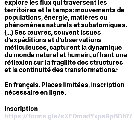
explore
les
flux
qui
traversent
les
territoires
et
le
temps:
mouvements
de
populations,
énergie,
matières
ou
phénomènes
naturels
et
subatomiques.
(…)
Ses
œuvres,
souvent
issues
d’expéditions
et
d’observations
méticuleuses,
capturent
la
dynamique
du
monde
naturel
et
humain,
offrant
une
réflexion
sur
la
fragilité
des
structures
et
la
continuité
des
transformations.”
En
français.
Places
limitées,
inscription
nécessaire
en
ligne.
Inscription
https://forms.gle/sXEDmadYxpeRpBDh7/