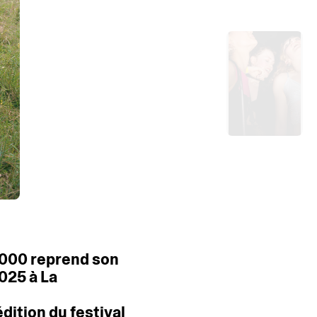
1000
reprend
son
025
à
La
édition
du
festival