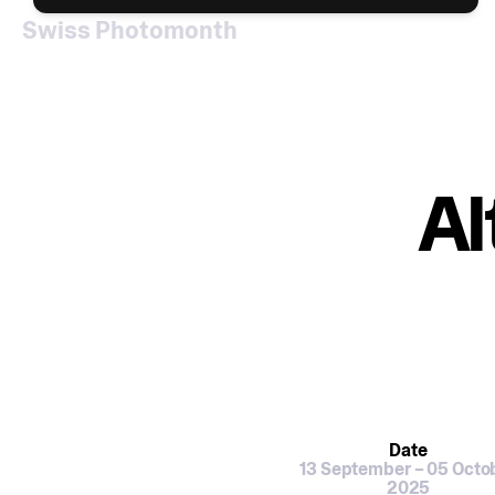
Swiss Photomonth
Al
Date
13 September – 05 Octo
2025