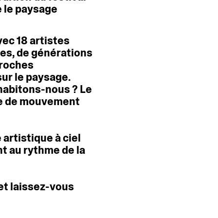
e
le
paysage
vec
18
artistes
tes,
de
générations
roches
sur
le
paysage.
’habitons-nous
?
Le
e
de
mouvement
e
artistique
à
ciel
nt
au
rythme
de
la
et
laissez-vous