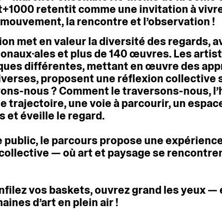
t+1000
retentit
comme
une
invitation
à
vivr
mouvement,
la
rencontre
et
l’observation
!
ion
met
en
valeur
la
diversité
des
regards,
a
ionaux·ales
et
plus
de
140
œuvres.
Les
artis
iques
différentes,
mettant
en
œuvre
des
app
iverses,
proposent
une
réflexion
collective
vons-nous
?
Comment
le
traversons-nous,
l
ne
trajectoire,
une
voie
à
parcourir,
un
espac
s
et
éveille
le
regard.
e
public,
le
parcours
propose
une
expérienc
collective
—
où
art
et
paysage
se
rencontre
nfilez
vos
baskets,
ouvrez
grand
les
yeux
—
aines
d’art
en
plein
air
!