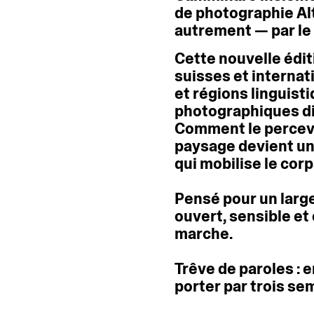
de
photographie
Al
autrement
—
par
le
Cette
nouvelle
édit
suisses
et
internat
et
régions
linguist
photographiques
d
Comment
le
perce
paysage
devient
u
qui
mobilise
le
corp
Pensé
pour
un
larg
ouvert,
sensible
et
marche.
Trêve
de
paroles
:
e
porter
par
trois
sem