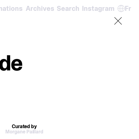
mations
Archives
Search
Instagram
Fr
En
De
It
Fr
 de
Curated by
Morgane Paillard