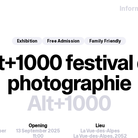
Infor
Exhibition
Free Admission
Family Friendly
t+1000 festival
photographie
Alt+1000
Opening
Lieu
ber
13 September 2025
La Vue-des-Alpes
11:00
La Vue-des-Alpes, 2052