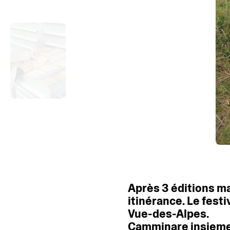
Après
3
éditions
ma
itinérance.
Le
festi
Vue-des-Alpes.
Camminare
insiem