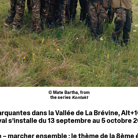
© Mate Bartha, from
the series
Kontakt
rquantes
dans
la
Vallée
de
La
Brévine,
Alt+
val
s’installe
du
13
septembre
au
5
octobre
2
e
–
marcher
ensemble
:
le
thème
de
la
8ème