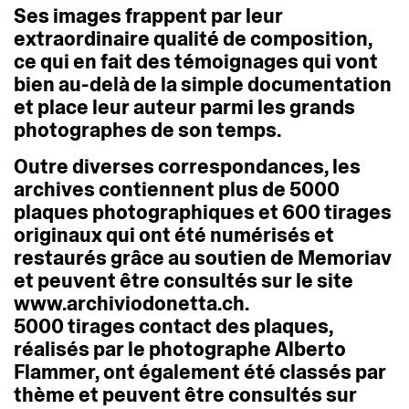
Ses
images
frappent
par
leur
extraordinaire
qualité
de
composition,
ce
qui
en
fait
des
témoignages
qui
vont
bien
au-delà
de
la
simple
documentation
et
place
leur
auteur
parmi
les
grands
photographes
de
son
temps.
Outre
diverses
correspondances,
les
archives
contiennent
plus
de
5000
plaques
photographiques
et
600
tirages
originaux
qui
ont
été
numérisés
et
restaurés
grâce
au
soutien
de
Memoriav
et
peuvent
être
consultés
sur
le
site
www.archiviodonetta.ch.
5000
tirages
contact
des
plaques,
réalisés
par
le
photographe
Alberto
Flammer,
ont
également
été
classés
par
thème
et
peuvent
être
consultés
sur