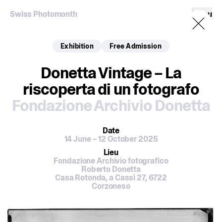
Swiss Photomonth
Menu
Exhibition
Free Admission
Donetta Vintage – La
riscoperta di un fotografo
Fondazione Archivio Donetta
Date
14 June – 12 October 2025
Lieu
Fondazione Archivio fotografico
Roberto Donetta
Casa Rotonda, a Cassì 27, 6722
Corzoneso