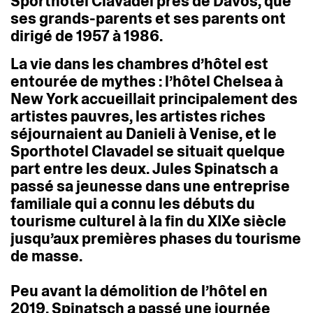
Sporthotel
Clavadel
près
de
Davos,
que
ses
grands-parents
et
ses
parents
ont
dirigé
de
1957
à
1986.
La
vie
dans
les
chambres
d’hôtel
est
entourée
de
mythes
:
l’hôtel
Chelsea
à
New
York
accueillait
principalement
des
artistes
pauvres,
les
artistes
riches
séjournaient
au
Danieli
à
Venise,
et
le
Sporthotel
Clavadel
se
situait
quelque
part
entre
les
deux.
Jules
Spinatsch
a
passé
sa
jeunesse
dans
une
entreprise
familiale
qui
a
connu
les
débuts
du
tourisme
culturel
à
la
fin
du
XIXe
siècle
jusqu’aux
premières
phases
du
tourisme
de
masse.
Peu
avant
la
démolition
de
l’hôtel
en
2019,
Spinatsch
a
passé
une
journée