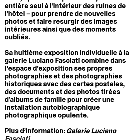
entière
seul
à
l’intérieur
des
ruines
de
l’hôtel
–
pour
prendre
de
nouvelles
photos
et
faire
resurgir
des
images
intérieures
ainsi
que
des
moments
oubliés.
Sa
huitième
exposition
individuelle
à
la
galerie
Luciano
Fasciati
combine
dans
l’espace
d’exposition
ses
propres
photographies
et
des
photographies
historiques
avec
des
cartes
postales,
des
documents
et
des
photos
tirées
d’albums
de
famille
pour
créer
une
installation
autobiographique
photographique
opulente.
Plus
d’information:
Galerie
Luciano
Fasciati