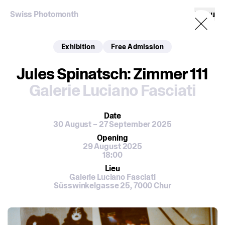
Swiss Photomonth
Menu
Exhibition
Free Admission
Jules Spinatsch: Zimmer 111
Galerie Luciano Fasciati
Date
30 August – 27 September 2025
Opening
29 August 2025
18:00
Lieu
Galerie Luciano Fasciati
Süsswinkelgasse 25, 7000 Chur