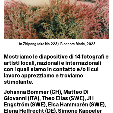
Lin Zhipeng (aka No.223), Blossom Mode, 2023
Mostriamo
le
diapositive
di
14
fotografi
e
artisti
locali,
nazionali
e
internazionali
con
i
quali
siamo
in
contatto
e/o
il
cui
lavoro
apprezziamo
e
troviamo
stimolante.
Johanna
Bommer
(CH),
Matteo
Di
Giovanni
(ITA),
Theo
Elias
(SWE),
JH
Engström
(SWE),
Elsa
Hammarén
(SWE),
Elena
Helfrecht
(DE),
Simone
Kappeler