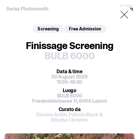
Swiss Photomonth
Menu
Screening
Free Admission
Finissage Screening
BULB 6000
Data
& time
30 August 2025
11:00–18:00
Luogo
BULB 6000
Friedentalstrasse 11, 6004 Luzern
Curato da
Daniela Ardiri, Patrick Blank &
Mischa Christen