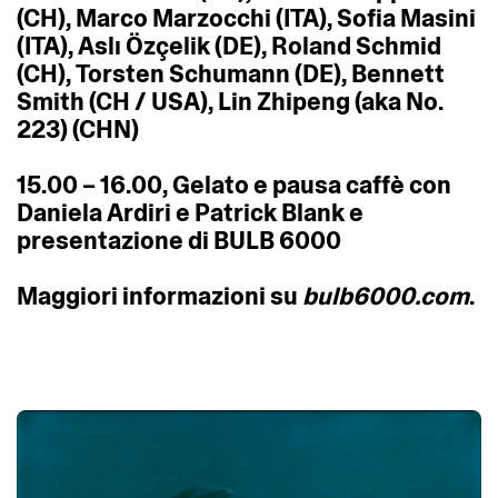
(CH),
Marco
Marzocchi
(ITA),
Sofia
Masini
(ITA),
Aslı
Özçelik
(DE),
Roland
Schmid
(CH),
Torsten
Schumann
(DE),
Bennett
Smith
(CH
/
USA),
Lin
Zhipeng
(aka
No.
223)
(CHN)
15.00
–
16.00,
Gelato
e
pausa
caffè
con
Daniela
Ardiri
e
Patrick
Blank
e
presentazione
di
BULB
6000
Maggiori
informazioni
su
bulb6000.com
.