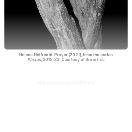
Helena
Helfrecht,
Prayer
(2021),
from
the
series
Plexus
,
2018-23.
Courtesy
of
the
artist.
Recommendations
Informazioni
Archivio
English
Deutsch
Italiano
Français
Instagram